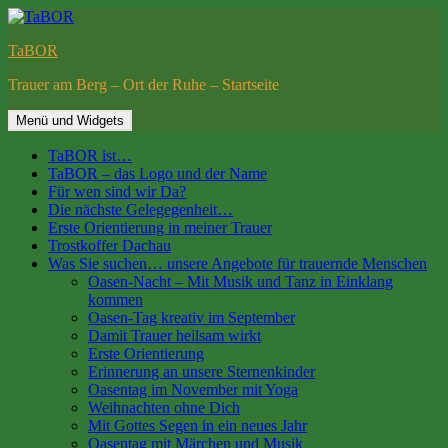
Springe
zum
TaBOR
Inhalt
Trauer am Berg – Ort der Ruhe – Startseite
Menü und Widgets
TaBOR ist…
TaBOR – das Logo und der Name
Für wen sind wir Da?
Die nächste Gelegegenheit…
Erste Orientierung in meiner Trauer
Trostkoffer Dachau
Was Sie suchen… unsere Angebote für trauernde Menschen
Oasen-Nacht – Mit Musik und Tanz in Einklang
kommen
Oasen-Tag kreativ im September
Damit Trauer heilsam wirkt
Erste Orientierung
Erinnerung an unsere Sternenkinder
Oasentag im November mit Yoga
Weihnachten ohne Dich
Mit Gottes Segen in ein neues Jahr
Oasentag mit Märchen und Musik