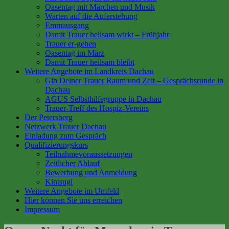
Oasentag mit Märchen und Musik
Warten auf die Auferstehung
Emmausgang
Damit Trauer heilsam wirkt – Frühjahr
Trauer er-gehen
Oasentag im März
Damit Trauer heilsam bleibt
Weitere Angebote im Landkreis Dachau
Gib Deiner Trauer Raum und Zeit – Gesprächsrunde in
Dachau
AGUS Selbsthilfegruppe in Dachau
Trauer-Treff des Hospiz-Vereins
Der Petersberg
Netzwerk Trauer Dachau
Einladung zum Gespräch
Qualifizierungskurs
Teilnahmevoraussetzungen
Zeitlicher Ablauf
Bewerbung und Anmeldung
Kintsugi
Weitere Angebote im Umfeld
Hier können Sie uns erreichen
Impressum