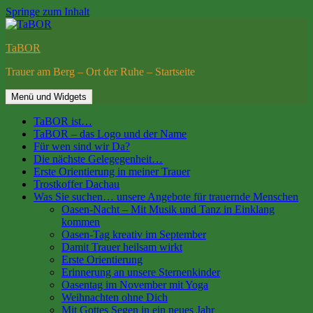
Springe zum Inhalt
TaBOR
Trauer am Berg – Ort der Ruhe – Startseite
Menü und Widgets
TaBOR ist…
TaBOR – das Logo und der Name
Für wen sind wir Da?
Die nächste Gelegegenheit…
Erste Orientierung in meiner Trauer
Trostkoffer Dachau
Was Sie suchen… unsere Angebote für trauernde Menschen
Oasen-Nacht – Mit Musik und Tanz in Einklang
kommen
Oasen-Tag kreativ im September
Damit Trauer heilsam wirkt
Erste Orientierung
Erinnerung an unsere Sternenkinder
Oasentag im November mit Yoga
Weihnachten ohne Dich
Mit Gottes Segen in ein neues Jahr