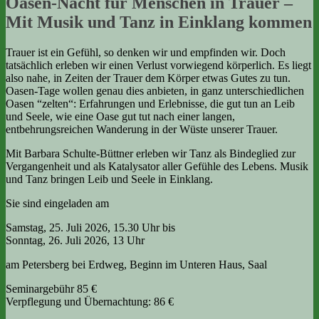
Oasen-Nacht für Menschen in Trauer –
Mit Musik und Tanz in Einklang kommen
Trauer ist ein Gefühl, so denken wir und empfinden wir. Doch
tatsächlich erleben wir einen Verlust vorwiegend körperlich. Es liegt
also nahe, in Zeiten der Trauer dem Körper etwas Gutes zu tun.
Oasen-Tage wollen genau dies anbieten, in ganz unterschiedlichen
Oasen “zelten“: Erfahrungen und Erlebnisse, die gut tun an Leib
und Seele, wie eine Oase gut tut nach einer langen,
entbehrungsreichen Wanderung in der Wüste unserer Trauer.
Mit Barbara Schulte-Büttner erleben wir Tanz als Bindeglied zur
Vergangenheit und als Katalysator aller Gefühle des Lebens. Musik
und Tanz bringen Leib und Seele in Einklang.
Sie sind eingeladen am
Samstag, 25. Juli 2026, 15.30 Uhr bis
Sonntag, 26. Juli 2026, 13 Uhr
am Petersberg bei Erdweg, Beginn im Unteren Haus, Saal
Seminargebühr 85 €
Verpflegung und Übernachtung: 86 €