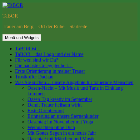
Springe
zum
TaBOR
Inhalt
Trauer am Berg – Ort der Ruhe – Startseite
Menü und Widgets
TaBOR ist…
TaBOR – das Logo und der Name
Für wen sind wir Da?
Die nächste Gelegegenheit…
Erste Orientierung in meiner Trauer
Trostkoffer Dachau
Was Sie suchen… unsere Angebote für trauernde Menschen
Oasen-Nacht – Mit Musik und Tanz in Einklang
kommen
Oasen-Tag kreativ im September
Damit Trauer heilsam wirkt
Erste Orientierung
Erinnerung an unsere Sternenkinder
Oasentag im November mit Yoga
Weihnachten ohne Dich
Mit Gottes Segen in ein neues Jahr
Oasentag mit Märchen und Musik