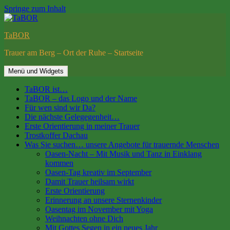
Springe zum Inhalt
TaBOR
Trauer am Berg – Ort der Ruhe – Startseite
Menü und Widgets
TaBOR ist…
TaBOR – das Logo und der Name
Für wen sind wir Da?
Die nächste Gelegegenheit…
Erste Orientierung in meiner Trauer
Trostkoffer Dachau
Was Sie suchen… unsere Angebote für trauernde Menschen
Oasen-Nacht – Mit Musik und Tanz in Einklang
kommen
Oasen-Tag kreativ im September
Damit Trauer heilsam wirkt
Erste Orientierung
Erinnerung an unsere Sternenkinder
Oasentag im November mit Yoga
Weihnachten ohne Dich
Mit Gottes Segen in ein neues Jahr