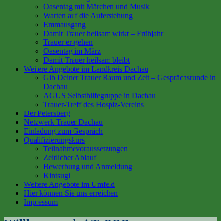
Oasentag mit Märchen und Musik
Warten auf die Auferstehung
Emmausgang
Damit Trauer heilsam wirkt – Frühjahr
Trauer er-gehen
Oasentag im März
Damit Trauer heilsam bleibt
Weitere Angebote im Landkreis Dachau
Gib Deiner Trauer Raum und Zeit – Gesprächsrunde in
Dachau
AGUS Selbsthilfegruppe in Dachau
Trauer-Treff des Hospiz-Vereins
Der Petersberg
Netzwerk Trauer Dachau
Einladung zum Gespräch
Qualifizierungskurs
Teilnahmevoraussetzungen
Zeitlicher Ablauf
Bewerbung und Anmeldung
Kintsugi
Weitere Angebote im Umfeld
Hier können Sie uns erreichen
Impressum