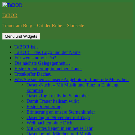
Springe
zum
TaBOR
Inhalt
Trauer am Berg – Ort der Ruhe – Startseite
Menü und Widgets
TaBOR ist…
TaBOR – das Logo und der Name
Für wen sind wir Da?
Die nächste Gelegegenheit…
Erste Orientierung in meiner Trauer
Trostkoffer Dachau
Was Sie suchen… unsere Angebote für trauernde Menschen
Oasen-Nacht – Mit Musik und Tanz in Einklang
kommen
Oasen-Tag kreativ im September
Damit Trauer heilsam wirkt
Erste Orientierung
Erinnerung an unsere Sternenkinder
Oasentag im November mit Yoga
Weihnachten ohne Dich
Mit Gottes Segen in ein neues Jahr
Oasentag mit Märchen und Musik