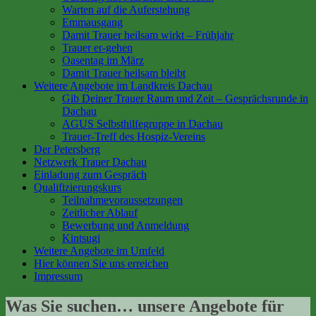
Warten auf die Auferstehung
Emmausgang
Damit Trauer heilsam wirkt – Frühjahr
Trauer er-gehen
Oasentag im März
Damit Trauer heilsam bleibt
Weitere Angebote im Landkreis Dachau
Gib Deiner Trauer Raum und Zeit – Gesprächsrunde in
Dachau
AGUS Selbsthilfegruppe in Dachau
Trauer-Treff des Hospiz-Vereins
Der Petersberg
Netzwerk Trauer Dachau
Einladung zum Gespräch
Qualifizierungskurs
Teilnahmevoraussetzungen
Zeitlicher Ablauf
Bewerbung und Anmeldung
Kintsugi
Weitere Angebote im Umfeld
Hier können Sie uns erreichen
Impressum
Was Sie suchen… unsere Angebote für